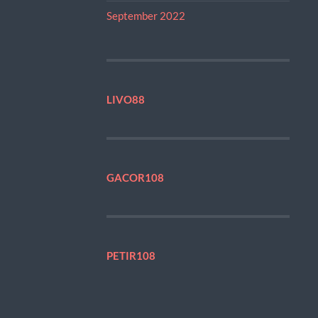
September 2022
LIVO88
GACOR108
PETIR108