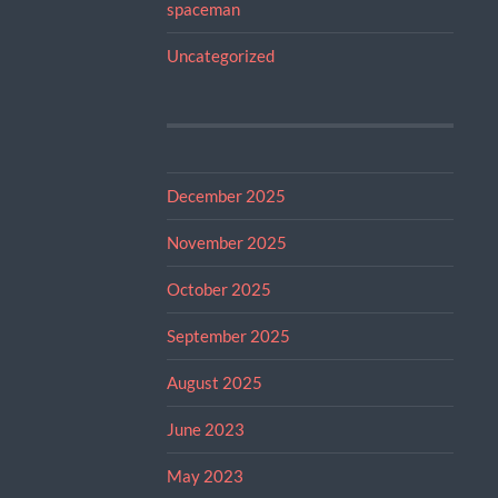
spaceman
Uncategorized
December 2025
November 2025
October 2025
September 2025
August 2025
June 2023
May 2023