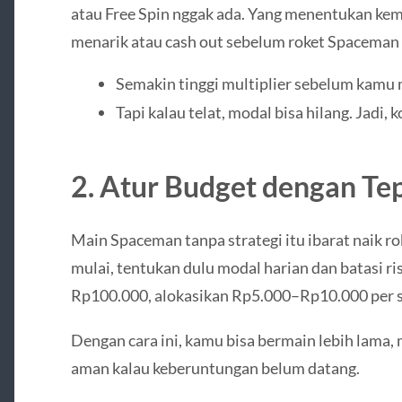
atau Free Spin nggak ada. Yang menentukan k
menarik atau cash out sebelum roket Spaceman
Semakin tinggi multiplier sebelum kamu 
Tapi kalau telat, modal bisa hilang. Jadi, 
2. Atur Budget dengan Te
Main Spaceman tanpa strategi itu ibarat naik 
mulai, tentukan dulu modal harian dan batasi ris
Rp100.000, alokasikan Rp5.000–Rp10.000 per s
Dengan cara ini, kamu bisa bermain lebih lama, 
aman kalau keberuntungan belum datang.