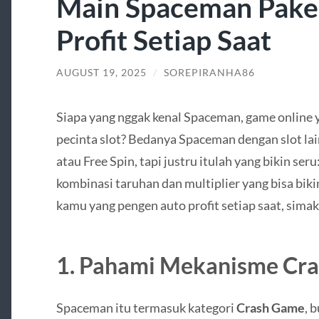
Main Spaceman Pake 
Profit Setiap Saat
AUGUST 19, 2025
/
SOREPIRANHA86
Siapa yang nggak kenal Spaceman, game online ya
pecinta slot? Bedanya Spaceman dengan slot lai
atau Free Spin, tapi justru itulah yang bikin s
kombinasi taruhan dan multiplier yang bisa bikin
kamu yang pengen auto profit setiap saat, simak t
1. Pahami Mekanisme Cr
Spaceman itu termasuk kategori
Crash Game
, 