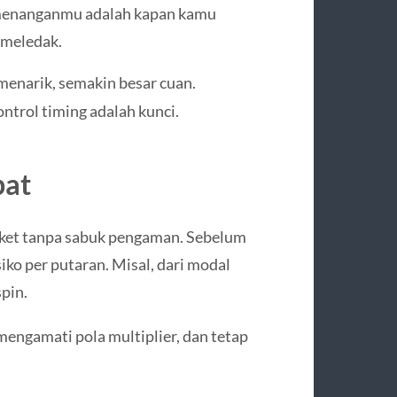
emenanganmu adalah kapan kamu
 meledak.
menarik, semakin besar cuan.
kontrol timing adalah kunci.
pat
roket tanpa sabuk pengaman. Sebelum
iko per putaran. Misal, dari modal
pin.
mengamati pola multiplier, dan tetap