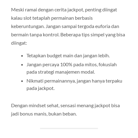
Meski ramai dengan cerita jackpot, penting diingat
kalau slot tetaplah permainan berbasis
keberuntungan. Jangan sampai tergoda euforia dan
bermain tanpa kontrol. Beberapa tips simpel yang bisa
diingat:
Tetapkan budget main dan jangan lebih.
Jangan percaya 100% pada mitos, fokuslah
pada strategi manajemen modal.
Nikmati permainannya, jangan hanya terpaku
pada jackpot.
Dengan mindset sehat, sensasi menang jackpot bisa
jadi bonus manis, bukan beban.