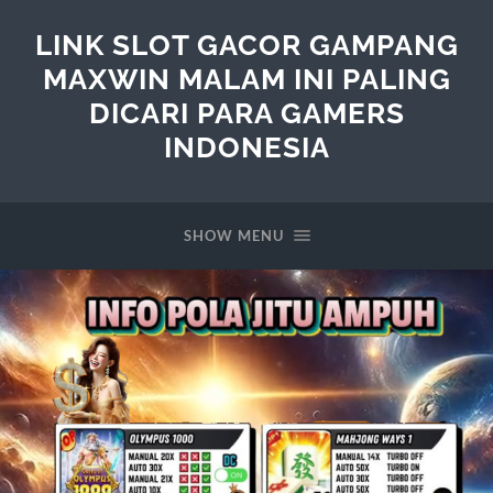
LINK SLOT GACOR GAMPANG
MAXWIN MALAM INI PALING
DICARI PARA GAMERS
INDONESIA
SHOW MENU