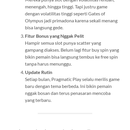
menengah, hingga tinggi. Tapi justru game
dengan volatilitas tinggi seperti Gates of
Olympus jadi primadona karena sekali menang
bisa langsung gede.
Fitur Bonus yang Nggak Pelit
Hampir semua slot punya scatter yang
gampang diakses. Belum lagi fitur buy spin yang
bikin pemain bisa langsung tembus ke free spin
tanpa harus menunggu.
Update Rutin
Setiap bulan, Pragmatic Play selalu merilis game
baru dengan tema berbeda. Ini bikin pemain
nggak bosan dan terus penasaran mencoba
yang terbaru.