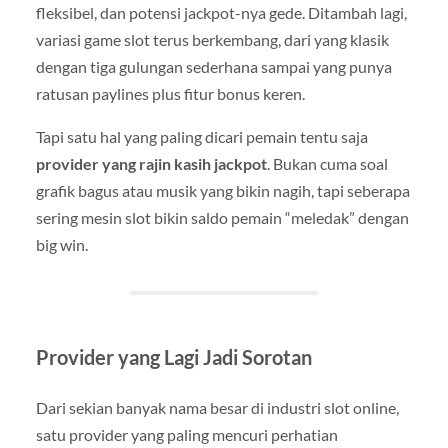
fleksibel, dan potensi jackpot-nya gede. Ditambah lagi,
variasi game slot terus berkembang, dari yang klasik
dengan tiga gulungan sederhana sampai yang punya
ratusan paylines plus fitur bonus keren.
Tapi satu hal yang paling dicari pemain tentu saja
provider yang rajin kasih jackpot
. Bukan cuma soal
grafik bagus atau musik yang bikin nagih, tapi seberapa
sering mesin slot bikin saldo pemain “meledak” dengan
big win.
Provider yang Lagi Jadi Sorotan
Dari sekian banyak nama besar di industri slot online,
satu provider yang paling mencuri perhatian