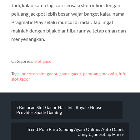
Jadi, kalau kamu lagi cari sensasi slot online dengan
peluang jackpot lebih besar, wajar banget kalau nama
Pragmatic Play selalu muncul di radar. Tapi ingat,
mainlah dengan bijak biar hiburannya tetap aman dan
menyenangkan.
Categories:
slot gacor
Tags:
bocoran slot gacor
,
game gacor
,
gampang maxwin
,
info
slot gacor
« Bocoran Slot Gacor Hari Ini : Royale House
Provider Spade Gaming
Trend Pola Baru Sabung Ayam Online: Auto Dapet
Uang Jajan Setiap Hari »